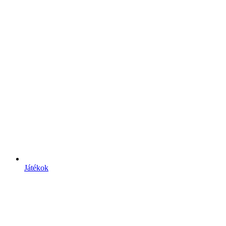
Játékok